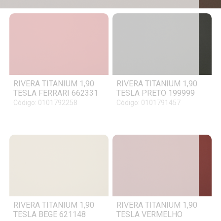
RIVERA TITANIUM 1,90
RIVERA TITANIUM 1,90
TESLA FERRARI 662331
TESLA PRETO 199999
Código: 0101792258
Código: 0101791457
RIVERA TITANIUM 1,90
RIVERA TITANIUM 1,90
TESLA BEGE 621148
TESLA VERMELHO