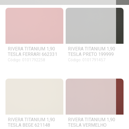
RIVERA TITANIUM 1,90
RIVERA TITANIUM 1,90
TESLA FERRARI 662331
TESLA PRETO 199999
Código: 0101792258
Código: 0101791457
RIVERA TITANIUM 1,90
RIVERA TITANIUM 1,90
TESLA BEGE 621148
TESLA VERMELHO