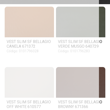
VEST SLIM SF BELLAGIO
VEST SLIM SF BELLAGIO
CANELA 671372
VERDE MUSGO 640729
Código: 0101796028
Código: 0101796283
VEST SLIM SF BELLAGIO
VEST SLIM SF BELLAGIO
OFF WHITE 610577
BROWNY 671366