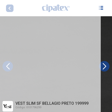
VEST SLIM SF BELLAGIO PRETO 199999
LINHA VEST SLIM SF BELLAGIO
Código: 0101796299