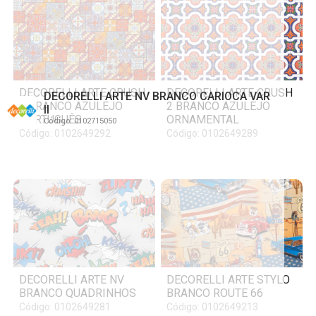
DECORELLI ARTE CRUSH
DECORELLI ARTE CRUSH
DECORELLI ARTE NV BRANCO CARIOCA VAR
2 BRANCO AZULEJO
2 BRANCO AZULEJO
II
PORTUGUÊS
ORNAMENTAL
Código: 0102715050
Código: 0102649292
Código: 0102649289
DECORELLI ARTE NV
DECORELLI ARTE STYLO
BRANCO QUADRINHOS
BRANCO ROUTE 66
Código: 0102649281
Código: 0102649213